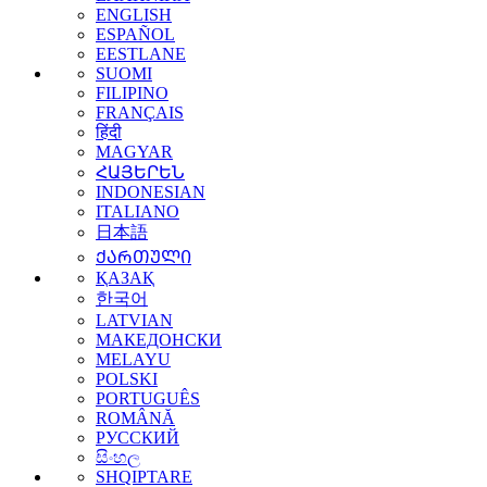
ENGLISH
ESPAÑOL
EESTLANE
SUOMI
FILIPINO
FRANÇAIS
हिंदी
MAGYAR
ՀԱՅԵՐԵՆ
INDONESIAN
ITALIANO
日本語
ᲥᲐᲠᲗᲣᲚᲘ
ҚАЗАҚ
한국어
LATVIAN
МАКЕДОНСКИ
MELAYU
POLSKI
PORTUGUÊS
ROMÂNĂ
РУССКИЙ
සිංහල
SHQIPTARE