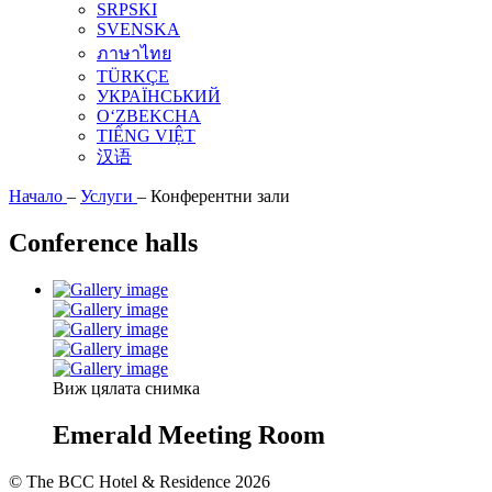
SRPSKI
SVENSKA
ภาษาไทย
TÜRKÇE
УКРАЇНСЬКИЙ
O‘ZBEKCHA
TIẾNG VIỆT
汉语
Начало
–
Услуги
–
Конферентни зали
Conference halls
Виж цялата снимка
Emerald Meeting Room
© The BCC Hotel & Residence 2026