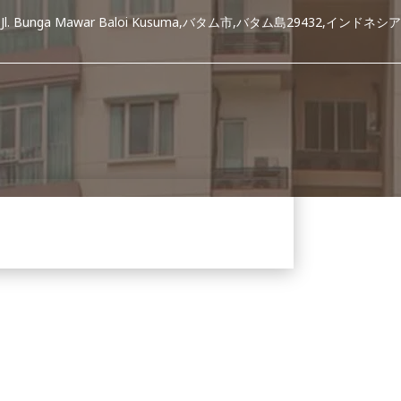
Jl. Bunga Mawar Baloi Kusuma,バタム市,バタム島29432,インドネシア