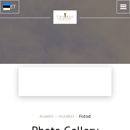
ET
Avaleht
–
Hotellist
–
Fotod