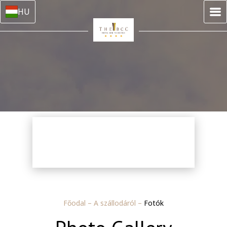
HU
Főodal
–
A szállodáról
–
Fotók