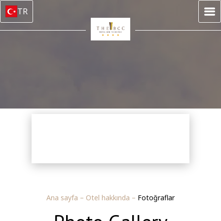
TR
Ana sayfa
–
Otel hakkında
–
Fotoğraflar