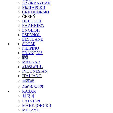
AZƏRBAYCAN
БЪЛГАРСКИ
CRNOGORSKI
ČESKÝ
DEUTSCH
ΕΛΛΗΝΙΚΆ
ENGLISH
ESPAÑOL
EESTLANE
SUOMI
FILIPINO
FRANÇAIS
हिंदी
MAGYAR
ՀԱՅԵՐԵՆ
INDONESIAN
ITALIANO
日本語
ᲥᲐᲠᲗᲣᲚᲘ
ҚАЗАҚ
한국어
LATVIAN
МАКЕДОНСКИ
MELAYU