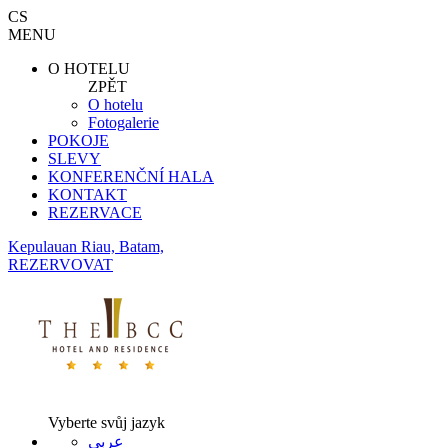
CS
MENU
O HOTELU
ZPĚT
O hotelu
Fotogalerie
POKOJE
SLEVY
KONFERENČNÍ HALA
KONTAKT
REZERVACE
Kepulauan Riau, Batam,
REZERVOVAT
Vyberte svůj jazyk
عربي