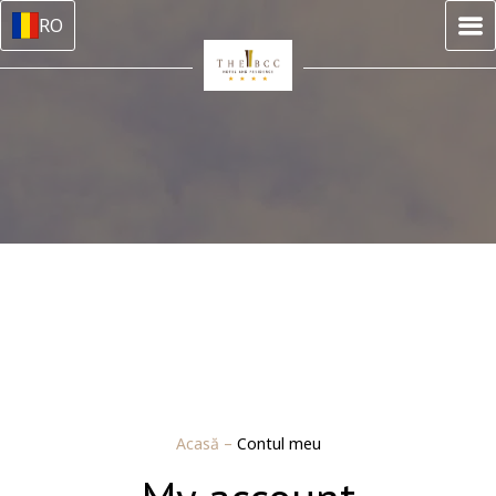
RO
Acasă
–
Contul meu